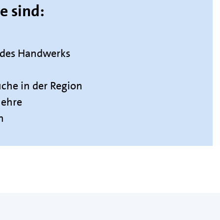
e sind:
 des Handwerks
uche in der Region
lehre
n