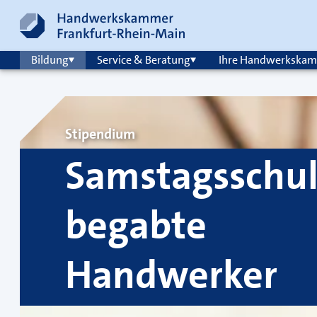
Zum Inhalt springen
Hauptnavigation
Bildung
Service & Beratung
Ihre Handwerkska
Stipendium
Samstagsschul
begabte
Handwerker