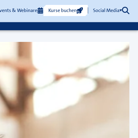
vents & Webinare
Kurse buchen
Social Media
Such