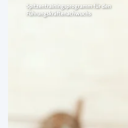
Spitzentrainingsprogramm für den
Führungskräftenachwuchs