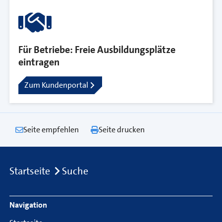
Für Betriebe: Freie Ausbildungsplätze
eintragen
Zum Kundenportal
Seite empfehlen
Seite drucken
Breadcrumb
Startseite
Suche
Footer Navigation
Navigation