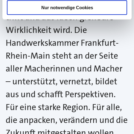
wo Leidenschaft auf Können
Nur notwendige Cookies
trifft und aus Ideen greifbare
Wirklichkeit wird. Die
Handwerkskammer Frankfurt-
Rhein-Main steht an der Seite
aller Macherinnen und Macher
– unterstützt, vernetzt, bildet
aus und schafft Perspektiven.
Für eine starke Region. Für alle,
die anpacken, verändern und die
Zukunft mitgestalten wollen.