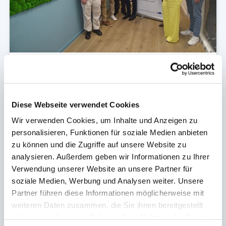
Gründungsoffensive Bergstraße - Anmeldeschluss
03.09.2026
Startschuss zum Gründungswettbewerb
2026
Diese Webseite verwendet Cookies
Wir verwenden Cookies, um Inhalte und Anzeigen zu
Die Gründungsoffensive Bergstraße unterstützt
personalisieren, Funktionen für soziale Medien anbieten
Gründer/innen, Startups und Nachfolgeinteressierte
auf ihrem Weg zum erfolgreichen Start – fokussiert,
zu können und die Zugriffe auf unsere Website zu
lösungsorientiert und vernetzt in der gesamten
analysieren. Außerdem geben wir Informationen zu Ihrer
Wirtschaftsregion Bergstraße.
Verwendung unserer Website an unsere Partner für
soziale Medien, Werbung und Analysen weiter. Unsere
Mehr zur Gründungsoffensive Bergstraße
Partner führen diese Informationen möglicherweise mit
weiteren Daten zusammen, die Sie ihnen bereitgestellt
haben oder die sie im Rahmen Ihrer Nutzung der Dienste