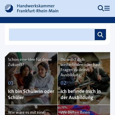
Zum Inhalt springen
Suche
Me
Hauptnavigation
inlineSearch.label
Schon eine Idee für deine
Du willst dich
Zukunft?
weiterbilden oder hast
Fragen zu deiner
Ausbildung?
01
02
Ich bin Schülerin oder
Ich befinde mich in
Schüler
der Ausbildung
Wie wäre es mit einer
Wir bieten Ihnen