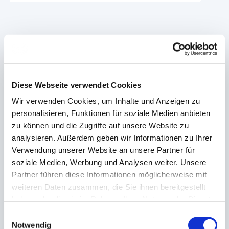
In der dualen Ausbildung bilden
die 3 Lernorte
Ausbildungsbetrieb,
Diese Webseite verwendet Cookies
Wir verwenden Cookies, um Inhalte und Anzeigen zu
überbetriebliche
personalisieren, Funktionen für soziale Medien anbieten
Lehrlingsunterweisung (ÜLU)
zu können und die Zugriffe auf unsere Website zu
analysieren. Außerdem geben wir Informationen zu Ihrer
und Berufsschule ein
Verwendung unserer Website an unsere Partner für
soziale Medien, Werbung und Analysen weiter. Unsere
unschlagbares Team. Während
Partner führen diese Informationen möglicherweise mit
weiteren Daten zusammen, die Sie ihnen bereitgestellt
im Betrieb und der ÜLU die
haben oder die sie im Rahmen Ihrer Nutzung der Dienste
gesammelt haben.
praktische Arbeit ausgebildet
Einwilligungsauswahl
Notwendig