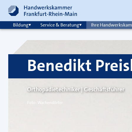
Zum Inhalt springen
Hauptnavigation
Bildung
Service & Beratung
Ihre Handwerkska
Benedikt Preis
Orthopädietechniker | Geschäftsführer
Foto: Wachendörfer