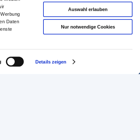
ir
Auswahl erlauben
, Werbung
ren Daten
Nur notwendige Cookies
ienste
g
Details zeigen
Handwerkskammer Frankfurt-Rhein-Main
Bockenheimer Landstraße 21
60325 Frankfurt am Main