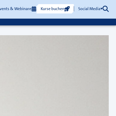
vents & Webinare
Kurse buchen
Social Media
Such