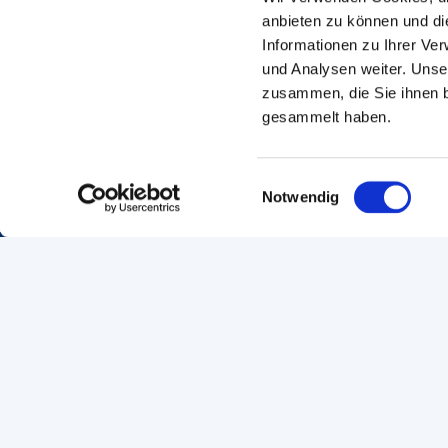
anbieten zu können und di
Informationen zu Ihrer Ve
und Analysen weiter. Unse
zusammen, die Sie ihnen b
gesammelt haben.
Einwilligungsauswahl
Seite empfehlen
Seite drucken
Notwendig
Breadcrumb
Startseite
Suche
Footer Navigation
Navigation
Services
Startseite
Kontakt
Bildung
Standort