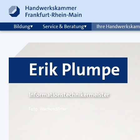
Zum Inhalt springen
Hauptnavigation
Bildung
Service & Beratung
Ihre Handwerkska
Erik Plumpe
Informationstechnikermeister
Foto: Wachendörfer