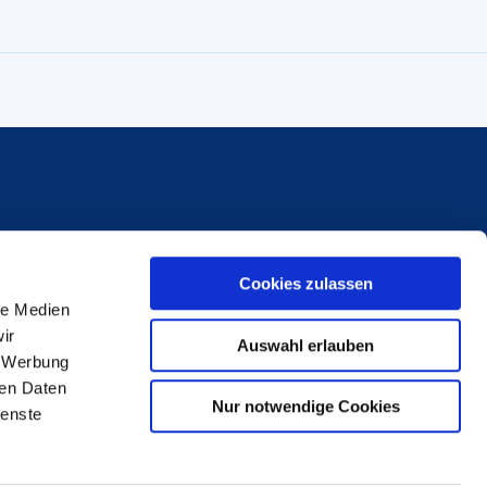
Handwerkskammer Frankfurt-Rhein-Main
Cookies zulassen
le Medien
Bockenheimer Landstraße 21
ir
60325 Frankfurt am Main
Auswahl erlauben
, Werbung
Telefon: 069 97172-818
ren Daten
Nur notwendige Cookies
Fax: 069 97172-5818
ienste
service@hwk-rhein-main.de