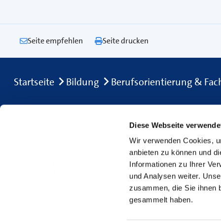
Seite empfehlen
Seite drucken
Breadcrumb
Startseite
Bildung
Berufsorientierung & Fac
Footer Navigation
Diese Webseite verwende
Navigation
Services
Wir verwenden Cookies, um
Startseite
Kontakt
anbieten zu können und di
Bildung
Standort
Informationen zu Ihrer Ve
und Analysen weiter. Unse
Service & Beratung
Events & We
zusammen, die Sie ihnen b
Ihre Handwerkskammer
gesammelt haben.