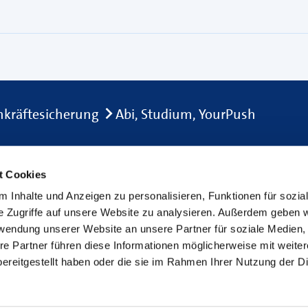
hkräftesicherung
Abi, Studium, YourPush
t Cookies
Presse & Medien
 Inhalte und Anzeigen zu personalisieren, Funktionen für sozia
Presse
e Zugriffe auf unsere Website zu analysieren. Außerdem geben w
Deutsche Handwerks Zeitung
rwendung unserer Website an unsere Partner für soziale Medien
re Partner führen diese Informationen möglicherweise mit weite
binare
Newsletter
ereitgestellt haben oder die sie im Rahmen Ihrer Nutzung der D