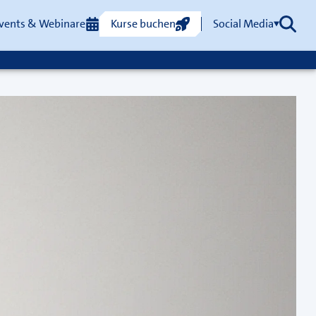
vents & Webinare
Kurse buchen
Social Media
Such