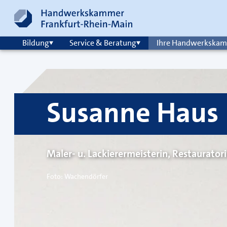
Zum Inhalt springen
Hauptnavigation
Bildung
Service & Beratung
Ihre Handwerkska
Susanne Haus
Maler- u. Lackierermeisterin, Restaurator
Foto: Wachendörfer