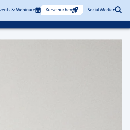
vents & Webinare
Kurse buchen
Social Media
Such