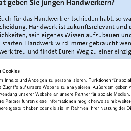
at geben Sie jungen Handwerkern?
uch für das Handwerk entschieden habt, so wa
cheidung. Handwerk ist zukunftsrelevant und e
ichkeiten, sein eigenes Wissen aufzubauen un
u starten. Handwerk wird immer gebraucht werd
erk treu und findet Euren Weg zu einer einzig
t Cookies
man unbedingt noch über Sie wissen?
 Inhalte und Anzeigen zu personalisieren, Funktionen für sozia
e Zugriffe auf unsere Website zu analysieren. Außerdem geben w
t großer Begeisterung und viel Freude als Präsi
rwendung unserer Website an unsere Partner für soziale Medien
kammer unterwegs. Ich freue mich über alle K
re Partner führen diese Informationen möglicherweise mit weite
en, die sich ebenfalls im Ehrenamt in unserer
ereitgestellt haben oder die sie im Rahmen Ihrer Nutzung der D
n. Vielen Dank für Euer Engagement!