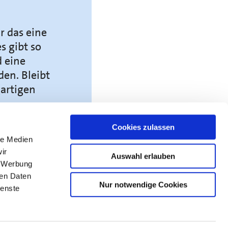
r das eine
s gibt so
d eine
en. Bleibt
artigen
Cookies zulassen
le Medien
ir
Auswahl erlauben
dentin der
, Werbung
olleginnen
ren Daten
 Kammer
Nur notwendige Cookies
ienste