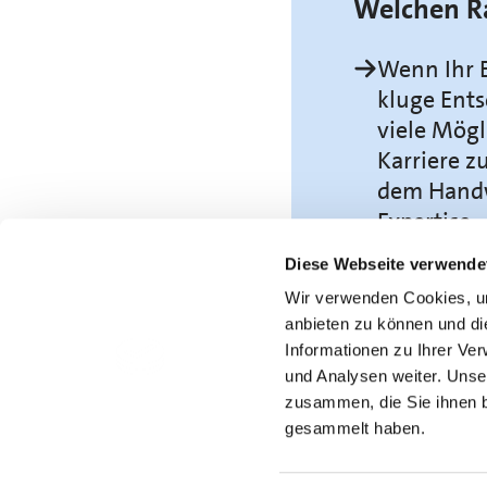
Welchen R
Wenn Ihr E
kluge Ents
viele Mögl
Karriere z
dem Handw
Expertise.
Diese Webseite verwende
Was muss 
Wir verwenden Cookies, um
anbieten zu können und di
Ich bin mi
Informationen zu Ihrer Ve
Handwerks
und Analysen weiter. Unse
und Kolleg
zusammen, die Sie ihnen b
einbringe
gesammelt haben.