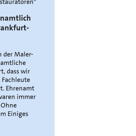
stauratoren"
enamtlich
ankfurt-
n der Maler-
namtliche
t, dass wir
s Fachleute
st. Ehrenamt
 waren immer
. Ohne
um Einiges