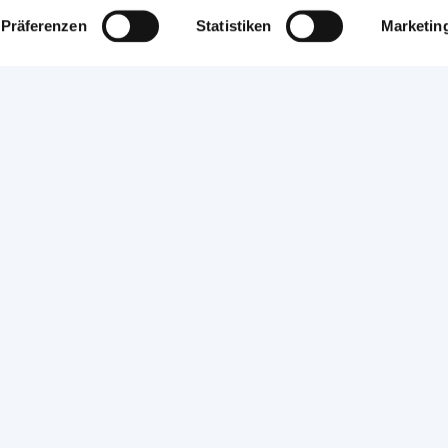
Präferenzen
Statistiken
Marketin
Presse & Medien
Presse
Deutsche Handwerks Zeitung
binare
Newsletter