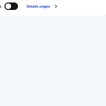
g
Details zeigen
Handwerkskammer Frankfurt-Rhein-Main
Bockenheimer Landstraße 21
60325 Frankfurt am Main
Telefon: 069 97172-818
Fax: 069 97172-5818