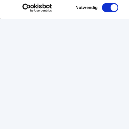
Einwilligungsauswahl
Notwendig
Seite empfehlen
Seite drucken
Footer Navigation
Navigation
Services
Startseite
Kontakt
Bildung
Standort
Service & Beratung
Events & We