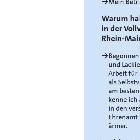
Mein Betr
Warum habe
in der Vo
Rhein-Mai
Begonnen h
und Lackie
Arbeit für
als Selbst
am besten 
kenne ich 
in den ve
Ehrenamt 
ärmer.