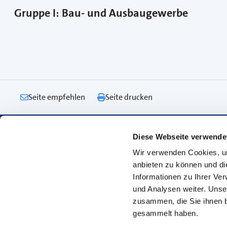
Gruppe I: Bau- und Ausbaugewerbe
Seite empfehlen
Seite drucken
Diese Webseite verwende
Footer Navigation
Navigation
Services
Wir verwenden Cookies, um
Startseite
Kontakt
anbieten zu können und di
Informationen zu Ihrer Ve
Bildung
Standort
und Analysen weiter. Unse
Service & Beratung
Events & We
zusammen, die Sie ihnen b
gesammelt haben.
Ihre Handwerkskammer