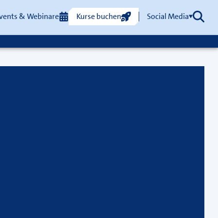
vents & Webinare
Kurse buchen
Social Media
Such