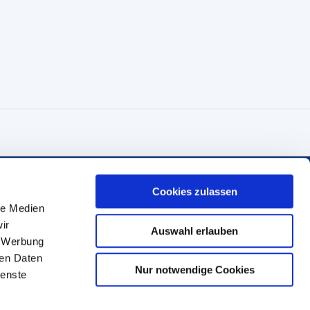
Cookies zulassen
Handwerkskammer Frankfurt-Rhein-Main
le Medien
Bockenheimer Landstraße 21
ir
Auswahl erlauben
60325 Frankfurt am Main
, Werbung
ren Daten
Telefon: 069 97172-818
Nur notwendige Cookies
ienste
Fax: 069 97172-5818
service@hwk-rhein-main.de