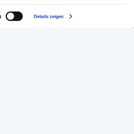
g
Details zeigen
Handwerkskammer Frankfurt-Rhein-Main
Bockenheimer Landstraße 21
60325 Frankfurt am Main
Telefon: 069 97172-818
Fax: 069 97172-5818
service@hwk-rhein-main.de
enschutz
Erklärung zur Barrierefreiheit
Cookie-Einstellungen