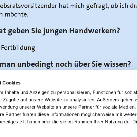
ebsratsvorsitzender hat mich gefragt, ob ich d
n möchte.
at geben Sie jungen Handwerkern?
 Fortbildung
man unbedingt noch über Sie wissen?
re im Betrieb Heberer. Mein Hobby ist mein Gar
t Cookies
 Inhalte und Anzeigen zu personalisieren, Funktionen für sozia
e Zugriffe auf unsere Website zu analysieren. Außerdem geben w
rwendung unserer Website an unsere Partner für soziale Medien
re Partner führen diese Informationen möglicherweise mit weite
ereitgestellt haben oder die sie im Rahmen Ihrer Nutzung der D