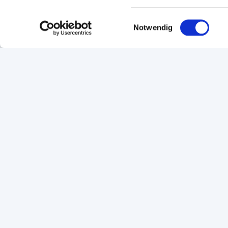
Einwilligungsauswahl
Notwendig
Seite empfehlen
Seite drucken
Footer Navigation
Navigation
Services
Startseite
Kontakt
Bildung
Standort
Service & Beratung
Events & We
Ihre Handwerkskammer
Copyright © 2026 Handwerkskammer Frankfurt-Rhein-Main