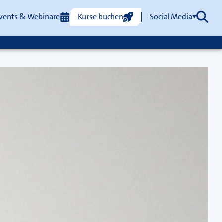
vents & Webinare
Kurse buchen
Social Media
Such