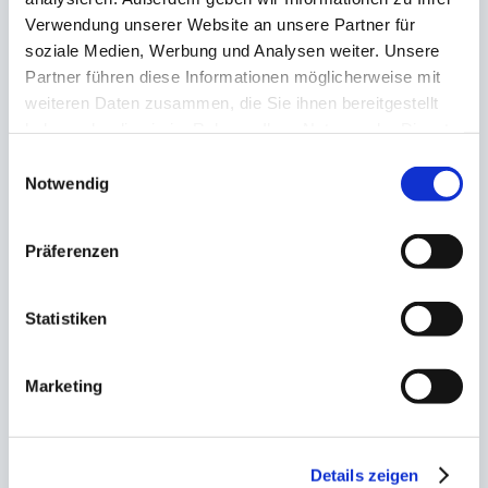
Verwendung unserer Website an unsere Partner für
soziale Medien, Werbung und Analysen weiter. Unsere
Partner führen diese Informationen möglicherweise mit
Annette Peeters
weiteren Daten zusammen, die Sie ihnen bereitgestellt
haben oder die sie im Rahmen Ihrer Nutzung der Dienste
gesammelt haben.
Schilder- und
Einwilligungsauswahl
Notwendig
Lichtreklameherstellerin |
Geschäftsführerin
Präferenzen
Mitglied der
Statistiken
Vollversammlung
Marketing
Vertreter des selbständigen
Handwerks und des
Details zeigen