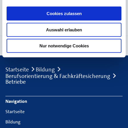
handwerksähnlichen Gewerbes
Gruppe VII: Glas-, Papier-, keramische und
Cookies zulassen
sonstige Gewerbe
Auswahl erlauben
Seite empfehlen
Seite drucken
Nur notwendige Cookies
Breadcrumb
Startseite
Bildung
Berufsorientierung & Fachkräftesicherung
Betriebe
Footer Navigation
Navigation
Startseite
Bildung