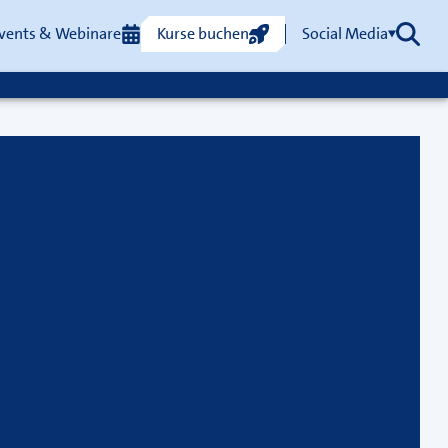
vents & Webinare
Kurse buchen
Social Media
Such