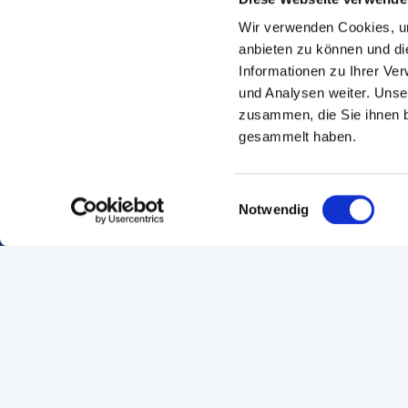
Wir verwenden Cookies, um
anbieten zu können und di
Informationen zu Ihrer Ve
und Analysen weiter. Unse
zusammen, die Sie ihnen b
gesammelt haben.
Seite empfehlen
Seite drucken
Einwilligungsauswahl
Notwendig
Footer Navigation
Navigation
Services
Startseite
Kontakt
Bildung
Standort
Service & Beratung
Events & We
Ihre Handwerkskammer