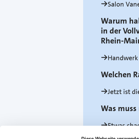
Salon Van
Warum habe
in der Vo
Rhein-Mai
Handwerk 
Welchen R
Jetzt ist 
Was muss 
Etwas chao
Facetten.
Diese Webseite verwende