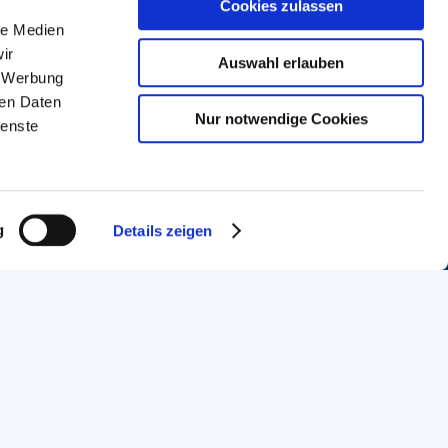
Cookies zulassen
le Medien
ir
Auswahl erlauben
, Werbung
ren Daten
Nur notwendige Cookies
ienste
g
Details zeigen
Handwerkskammer Frankfurt-Rhein-Main
Bockenheimer Landstraße 21
60325 Frankfurt am Main
Telefon: 069 97172-818
Fax: 069 97172-5818
service@hwk-rhein-main.de