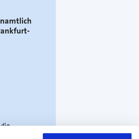
enamtlich
ankfurt-
 die