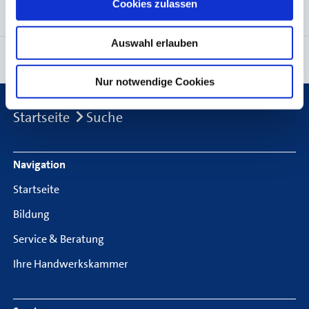
Gruppe III: Holzgewerbe
Cookies zulassen
Auswahl erlauben
Seite empfehlen
Seite drucken
Nur notwendige Cookies
Breadcrumb
Startseite
Suche
Footer Navigation
Navigation
Startseite
Bildung
Service & Beratung
Ihre Handwerkskammer