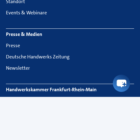
Standort
Events & Webinare
Presse & Medien
Presse
Deutsche Handwerks Zeitung
Newsletter
Handwerkskammer Frankfurt-Rhein-Main
Bockenheimer Landstraße 21
60325 Frankfurt am Main
Telefon: 069 97172-818
Fax: 069 97172-5818
service@hwk-rhein-main.de