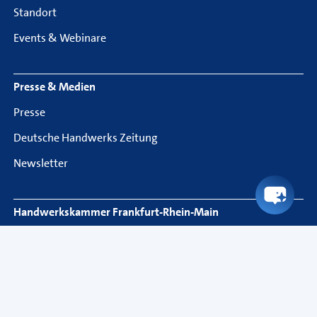
Standort
Events & Webinare
Presse & Medien
Presse
Deutsche Handwerks Zeitung
Newsletter
Handwerkskammer Frankfurt-Rhein-Main
Bockenheimer Landstraße 21
60325 Frankfurt am Main
Telefon: 069 97172-818
Fax: 069 97172-5818
service@hwk-rhein-main.de