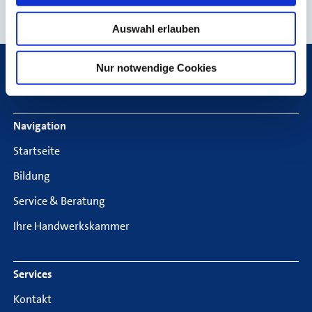
Seite empfehlen
Seite drucken
Auswahl erlauben
Nur notwendige Cookies
Breadcrumb
Startseite
Suche
Footer Navigation
Navigation
Startseite
Bildung
Service & Beratung
Ihre Handwerkskammer
Services
Kontakt