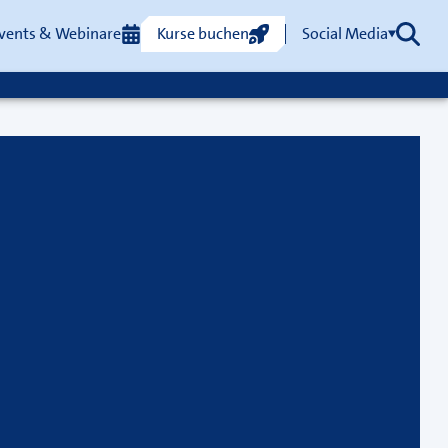
vents & Webinare
Kurse buchen
Social Media
Such