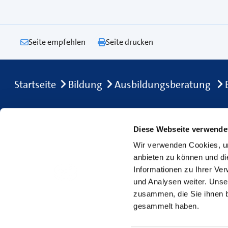
Seite empfehlen
Seite drucken
Breadcrumb
Startseite
Bildung
Ausbildungsberatung
Footer Navigation
Diese Webseite verwende
Navigation
Services
Wir verwenden Cookies, um
Startseite
Kontakt
anbieten zu können und di
Bildung
Standort
Informationen zu Ihrer Ve
und Analysen weiter. Unse
Service & Beratung
Events & We
zusammen, die Sie ihnen b
Ihre Handwerkskammer
gesammelt haben.