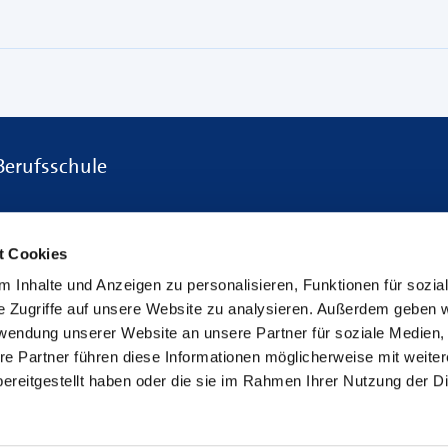
Berufsschule
t Cookies
Presse & Medien
 Inhalte und Anzeigen zu personalisieren, Funktionen für sozia
Presse
e Zugriffe auf unsere Website zu analysieren. Außerdem geben w
Deutsche Handwerks Zeitung
rwendung unserer Website an unsere Partner für soziale Medien
re Partner führen diese Informationen möglicherweise mit weite
binare
Newsletter
ereitgestellt haben oder die sie im Rahmen Ihrer Nutzung der D