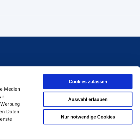
Handwerkskammer Frankfurt-Rhein-Main
Cookies zulassen
le Medien
Bockenheimer Landstraße 21
ir
60325 Frankfurt am Main
Auswahl erlauben
, Werbung
Telefon: 069 97172-818
ren Daten
Nur notwendige Cookies
Fax: 069 97172-5818
ienste
service@hwk-rhein-main.de