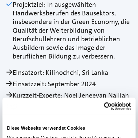
Projektziel: In ausgewählten
Handwerksberufen des Bausektors,
insbesondere in der Green Economy, die
Qualität der Weiterbildung von
Berufschullehrern und betrieblichen
Ausbildern sowie das Image der
beruflichen Bildung zu verbessern.
Einsatzort: Kilinochchi, Sri Lanka
Einsatzzeit: September 2024
Kurzzeit-Experte: Noel Jeneevan Nalliah
Europäischer Projektpartner:
Handwerkskammer Frankfurt-Rhein-
Main
Diese Webseite verwendet Cookies
Lokaler Projektpartner: Chamber of
Wir verwenden Cookies, um Inhalte und Anzeigen zu