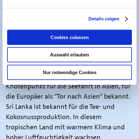
Sri Lanka, eine Insel im Indischen Ozean an
Details zeigen
der südöstlichen Spitze des Indischen
Subkontinents, hat etwa 22 Millionen
Cookies zulassen
Einwohner. Früher bekannt als Ceylon,
wurde die Insel 1972 mit dem Namen Sri
Auswahl erlauben
Lanka ("glanzvolle Insel") zu einer
Nur notwendige Cookies
Republik. Sie war ein strategischer
Knotenpunkt für die Seefahrt in Asien, für
die Europäer als "Tor nach Asien" bekannt.
Sri Lanka ist bekannt für die Tee- und
Kokosnussproduktion. In diesem
tropischen Land mit warmem Klima und
hoher Luftfeuchtigkeit wachsen