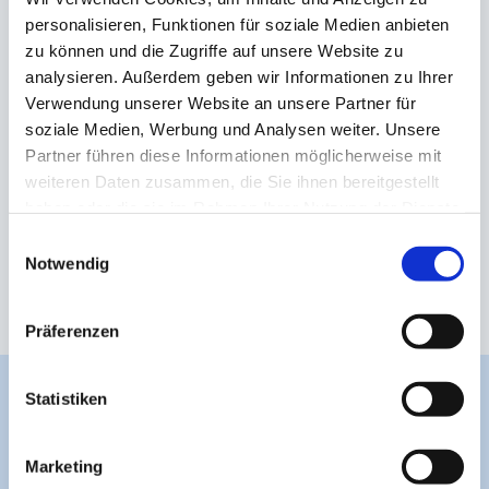
Construction Industry of Sri Lanka (CCI)
personalisieren, Funktionen für soziale Medien anbieten
zu können und die Zugriffe auf unsere Website zu
analysieren. Außerdem geben wir Informationen zu Ihrer
Verwendung unserer Website an unsere Partner für
soziale Medien, Werbung und Analysen weiter. Unsere
Partner führen diese Informationen möglicherweise mit
weiteren Daten zusammen, die Sie ihnen bereitgestellt
haben oder die sie im Rahmen Ihrer Nutzung der Dienste
gesammelt haben.
Einwilligungsauswahl
Notwendig
Präferenzen
Statistiken
Sri Lanka, die "glanzvolle
Marketing
Insel"