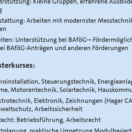
erstützung: Kleine Gruppen, erfahrene Ausbilder
g
tattung: Arbeiten mit modernster Messtechnik
en
iten: Unterstützung bei BAföG-• Fördermöglic
bei BAföG-Anträgen und anderen Förderungen
sterkurses:
troinstallation, Steuerungstechnik, Energieanl
eme, Motorentechnik, Solartechnik, Hauskomm
ktrotechnik, Elektronik, Zeichnungen (Hager CA
ltschutz, Arbeitssicherheit
echt: Betriebsführung, Arbeitsrecht
tplanung, praktische Umsetzung Modulbasier