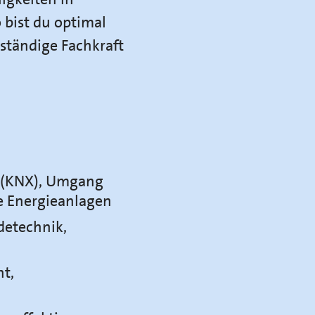
bist du optimal
tständige Fachkraft
e (KNX), Umgang
e Energieanlagen
detechnik,
nt,