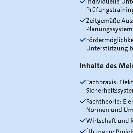
Individuelle Unt
Prüfungstrainin
Zeitgemäße Auss
Planungssystem
Fördermöglichke
Unterstützung 
Inhalte des Mei
Fachpraxis: Elek
Sicherheitssyst
Fachtheorie: Ele
Normen und Umwe
Wirtschaft und R
Übungen: Projek