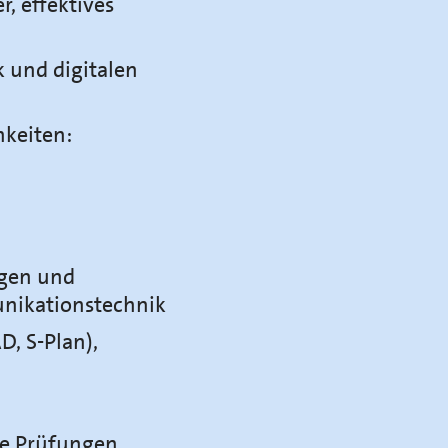
, effektives
 und digitalen
hkeiten:
agen und
unikationstechnik
D, S-Plan),
te Prüfungen