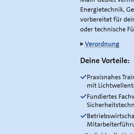
Energietechnik, G
vorbereitet für de
oder technische F
Verordnung
Deine Vorteile:
Praxisnahes Tra
mit Lichtwellen
Fundiertes Fachw
Sicherheitstech
Betriebswirtscha
Mitarbeiterfüh