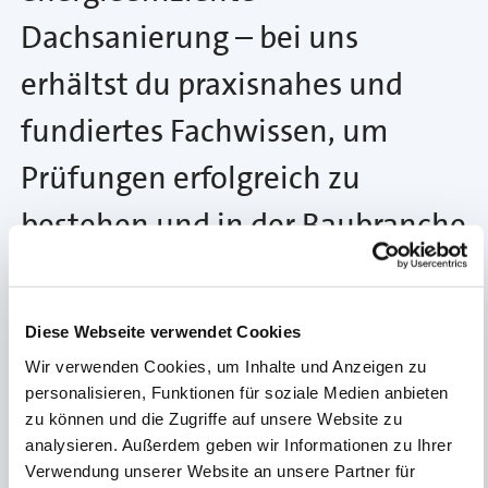
Dachsanierung – bei uns
erhältst du praxisnahes und
fundiertes Fachwissen, um
Prüfungen erfolgreich zu
bestehen und in der Baubranche
durchzustarten. Wir verbinden
bewährte Dachdecker-Tradition
Diese Webseite verwendet Cookies
mit modernen Dachtechniken,
Wir verwenden Cookies, um Inhalte und Anzeigen zu
personalisieren, Funktionen für soziale Medien anbieten
damit du als Meister/in
zu können und die Zugriffe auf unsere Website zu
analysieren. Außerdem geben wir Informationen zu Ihrer
innovative Lösungen
Verwendung unserer Website an unsere Partner für