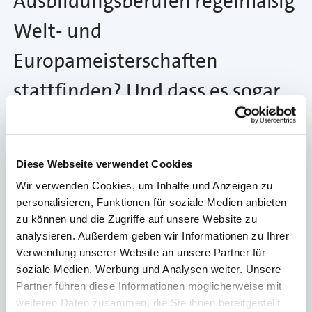
Ausbildungsberufen regelmäßig
Welt- und
Europameisterschaften
stattfinden? Und dass es sogar
Handwerks-
Nationalmannschaften gibt?
Diese Webseite verwendet Cookies
Die Bundesteams der
Wir verwenden Cookies, um Inhalte und Anzeigen zu
personalisieren, Funktionen für soziale Medien anbieten
Fahrzeuglackierer und Fleischer
zu können und die Zugriffe auf unsere Website zu
trainieren an unserem
analysieren. Außerdem geben wir Informationen zu Ihrer
Verwendung unserer Website an unsere Partner für
Ausbildungsstandort in
soziale Medien, Werbung und Analysen weiter. Unsere
Partner führen diese Informationen möglicherweise mit
Weiterstadt. Wenn du´s drauf
weiteren Daten zusammen, die Sie ihnen bereitgestellt