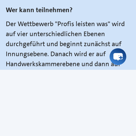
Wer kann teilnehmen?
Der Wettbewerb "Profis leisten was" wird
auf vier unterschiedlichen Ebenen
durchgeführt und beginnt zunächst auf
Innungsebene. Danach wird er auf
Handwerkskammerebene und dann auf
Landes- und Bundesebene fortgesetzt. An
dem Wettbewerb können alle
Junghandwerker/innen teilnehmen, die
ihre Gesellenprüfung in der Zeit vom
Winter des Vorjahres bis zum Sommer des
Wettbewerbsjahrs abgelegt haben und
zum Zeitpunkt der Gesellen-/ bzw.