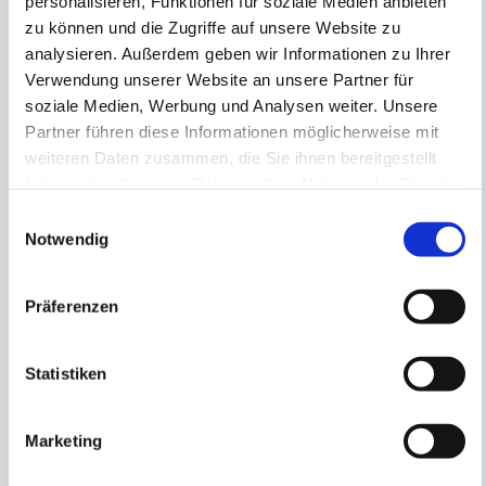
personalisieren, Funktionen für soziale Medien anbieten
Suchbegriff eingeben
zu können und die Zugriffe auf unsere Website zu
analysieren. Außerdem geben wir Informationen zu Ihrer
Verwendung unserer Website an unsere Partner für
soziale Medien, Werbung und Analysen weiter. Unsere
Partner führen diese Informationen möglicherweise mit
weiteren Daten zusammen, die Sie ihnen bereitgestellt
haben oder die sie im Rahmen Ihrer Nutzung der Dienste
Suchergebnisse
gesammelt haben.
Einwilligungsauswahl
Notwendig
25 von 155 Dokumenten angezeigt
Präferenzen
Beratung/Betriebswirtschaftliche
Beratung
Statistiken
Betriebsübergabe - Checkliste.pdf
335.71 KB
Marketing
Nachhaltigkeitscheck360 Stand 12_25.pdf