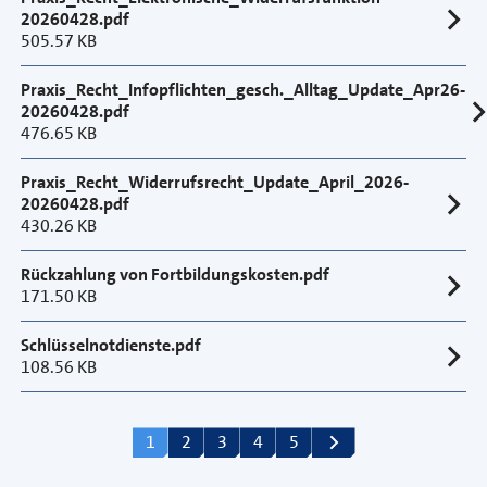
20260428.pdf
505.57 KB
Praxis_Recht_Infopflichten_gesch._Alltag_Update_Apr26-
20260428.pdf
476.65 KB
Praxis_Recht_Widerrufsrecht_Update_April_2026-
20260428.pdf
430.26 KB
Rückzahlung von Fortbildungskosten.pdf
171.50 KB
Schlüsselnotdienste.pdf
108.56 KB
search_pagination_label
1
2
3
4
5