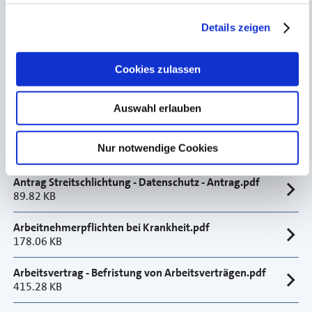
127.23 KB
Details zeigen
Notfall-Handbuch für Unternehmen.pdf
4.96 MB
Cookies zulassen
Beratung/Rechtsberatung
Auswahl erlauben
Allgemeine Geschäftsbedingungen AGB.pdf
Nur notwendige Cookies
46.74 KB
Antrag Streitschlichtung - Datenschutz - Antrag.pdf
89.82 KB
Arbeitnehmerpflichten bei Krankheit.pdf
178.06 KB
Arbeitsvertrag - Befristung von Arbeitsverträgen.pdf
415.28 KB