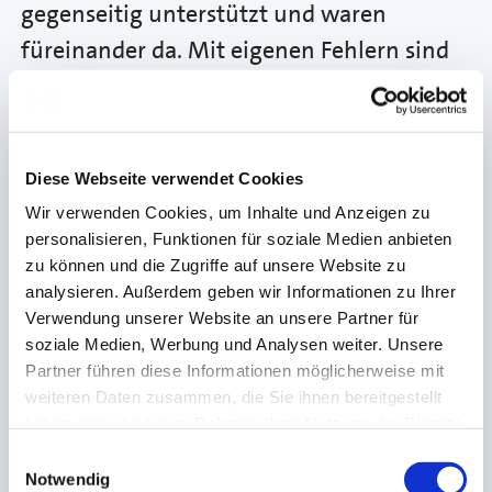
gegenseitig unterstützt und waren
füreinander da. Mit eigenen Fehlern sind
sie sehr offen umgegangen. Das ist eine
wichtige Eigenschaft für zukünftige
Führungskräfte im Handwerk.“
Diese Webseite verwendet Cookies
Wir verwenden Cookies, um Inhalte und Anzeigen zu
Der nächste Bäcker-Meisterkurs der
personalisieren, Funktionen für soziale Medien anbieten
Fleischer- und Bäcker-Fachschule J. A.
zu können und die Zugriffe auf unsere Website zu
analysieren. Außerdem geben wir Informationen zu Ihrer
Heyne startet am 7. September März 2026
Verwendung unserer Website an unsere Partner für
an der Handwerkskammer Frankfurt-
soziale Medien, Werbung und Analysen weiter. Unsere
Rhein-Main am Standort Weiterstadt.
Partner führen diese Informationen möglicherweise mit
weiteren Daten zusammen, die Sie ihnen bereitgestellt
Mehr Infos unter
haben oder die sie im Rahmen Ihrer Nutzung der Dienste
www.hwk-rhein-main.de
gesammelt haben.
Einwilligungsauswahl
Notwendig